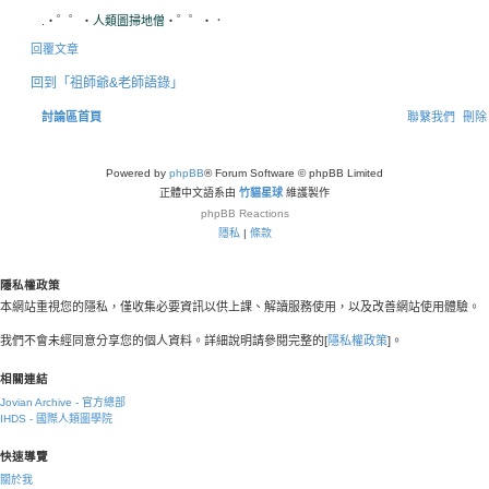
.・゜゜・
人類圖掃地僧
・゜゜・．
回覆文章
回到「祖師爺&老師語錄」
討論區首頁
聯繫我們
刪除 
Powered by
phpBB
® Forum Software © phpBB Limited
正體中文語系由
竹貓星球
維護製作
phpBB
Reactions
隱私
|
條款
隱私權政策
本網站重視您的隱私，僅收集必要資訊以供上課、解讀服務使用，以及改善網站使用體驗。
我們不會未經同意分享您的個人資料。詳細說明請參閱完整的[
隱私權政策
]。
相關連結
Jovian Archive - 官方總部
IHDS - 國際人類圖學院
快速導覽
關於我