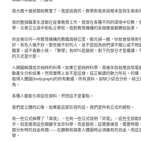
我大概十歲就開始教書了。我是說真的。教學對我來說根本是與生俱來
我的整個職業生涯都在從事教育工作，我曾在各種不同的環境中任教，
學、北美公立高中和私立學校。我對教育機構的各個層面都瞭如指掌。
你走進任何一所教育機構的教職員辦公室，眼光掃一圈，你就會發現有
好，有些人做不好。那些做不好的人，並不是因為他們漠不關心或不熱
職業，或不喜歡小孩。「教學」有80%是藝術，剩下的部分才是備課，
的方式是什麼。
人類圖解讀並非純粹的科學。如果它是純粹科學，我幾年前就應該用電
動產生分析結果。然而實際上並不是這樣，這正解讀的魅力所在。的確
取得人體圖(bodygraph)的所有數據，所有資料，卻缺少綜合分析，缺
角。
各種人都能引用這些資料，然而這不是重點。
我們是立體的幻象，如果能這麼形容的話。我們是所有公式的總和。
有一些公式解釋了「真我」，也有一些公式說明「非我」。這些全部都
字。但是運用這些關鍵字並非科學，而是藝術；這需要練習，需要時間
跟分析時的自由有關——在觀察和探索人體圖時必須擁有的自由。而這
學。