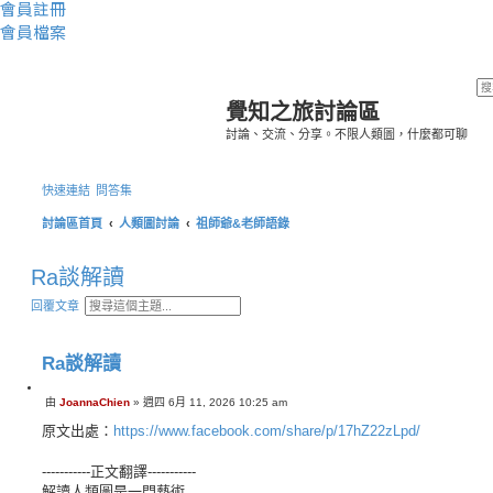
會員註冊
會員檔案
覺知之旅討論區
討論、交流、分享。不限人類圖，什麼都可聊
快速連結
問答集
討論區首頁
人類圖討論
祖師爺&老師語錄
Ra談解讀
搜
進
回覆文章
尋
階
搜
尋
Ra談解讀
引
由
JoannaChien
»
週四 6月 11, 2026 10:25 am
文
言
章
原文出處：
https://www.facebook.com/share/p/17hZ22zLpd/
-----------正文翻譯-----------
解讀人類圖是一門藝術