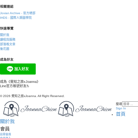
相關連結
Jovian Archive - 官方總部
IHDS - 國際人類圖學院
快速導覽
關於我
課程與服務
部落格文章
後花園
成為好友
成為《覺知之旅xJoanna》
Line官方帳號好友🫰
© 2026 覺知之旅xJoanna. All Right Reserved.
搜尋
Sign In
首頁
關於我
會員
註冊會員