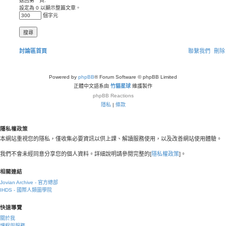
返回第一頁:
設定為 0 以顯示整篇文章。
個字元
討論區首頁
聯繫我們
刪除 
Powered by
phpBB
® Forum Software © phpBB Limited
正體中文語系由
竹貓星球
維護製作
phpBB
Reactions
隱私
|
條款
隱私權政策
本網站重視您的隱私，僅收集必要資訊以供上課、解讀服務使用，以及改善網站使用體驗。
我們不會未經同意分享您的個人資料。詳細說明請參閱完整的[
隱私權政策
]。
相關連結
Jovian Archive - 官方總部
IHDS - 國際人類圖學院
快速導覽
關於我
課程與服務