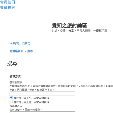
會員註冊
會員檔案
覺知之旅討論區
討論、交流、分享。不限人類圖，什麼都可聊
快速連結
問答集
討論區首頁
搜尋
搜尋
搜尋方式
搜尋關鍵字:
在關鍵字前面加上
+
表示必須被搜尋到的。在關鍵字前面加上
-
表示不必被搜尋到的。如果關
使用
|
把它隔開。使用
*
做為萬用字元。
搜尋符合以上所有關鍵字的資料
搜尋符合以上任一關鍵字的資料
搜尋發表人:
您可以使用 * 萬用字元搜尋。