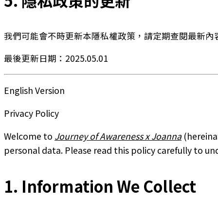
我們可能會不時更新本隱私權政策，請定期查閱最新內
最後更新日期：2025.05.01
English Version
Privacy Policy
Welcome to
Journey of Awareness x Joanna
(hereinaf
personal data. Please read this policy carefully to u
1. Information We Collect