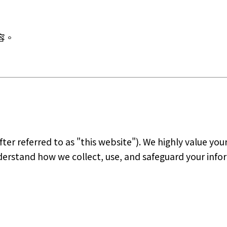
容。
ter referred to as "this website"). We highly value yo
nderstand how we collect, use, and safeguard your info