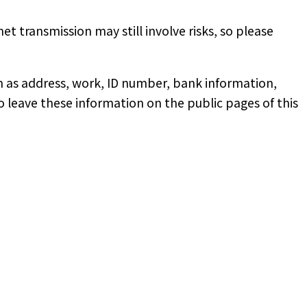
 transmission may still involve risks, so please
ch as address, work, ID number, bank information,
o leave these information on the public pages of this