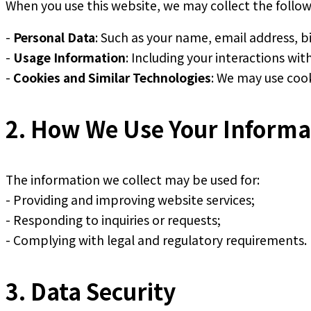
When you use this website, we may collect the follow
-
Personal Data
: Such as your name, email address, b
-
Usage Information
: Including your interactions wi
-
Cookies and Similar Technologies
: We may use coo
2. How We Use Your Informa
The information we collect may be used for:
- Providing and improving website services;
- Responding to inquiries or requests;
- Complying with legal and regulatory requirements.
3. Data Security