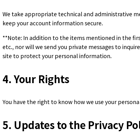
We take appropriate technical and administrative mea
keep your account information secure.
**Note: In addition to the items mentioned in the fir
etc., nor will we send you private messages to inquir
site to protect your personal information.
4. Your Rights
You have the right to know how we use your personal
5. Updates to the Privacy Po