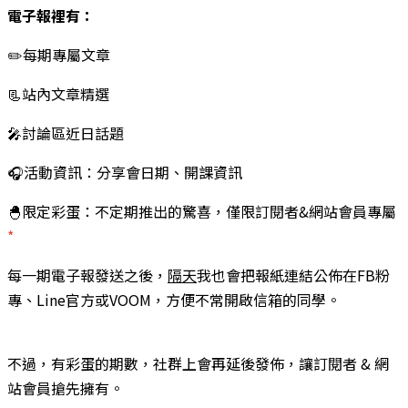
電子報裡有：
✏️每期專屬文章
📃站內文章精選
🎤討論區近日話題
🎧活動資訊：分享會日期、開課資訊
🐣限定彩蛋：不定期推出的驚喜，僅限訂閱者&網站會員專屬
*
每一期電子報發送之後，
隔天
我也會把報紙連結公佈在FB粉
專、Line官方或VOOM，方便不常開啟信箱的同學。
不過，有彩蛋的期數，社群上會再延後發佈，讓訂閱者 & 網
站會員搶先擁有。