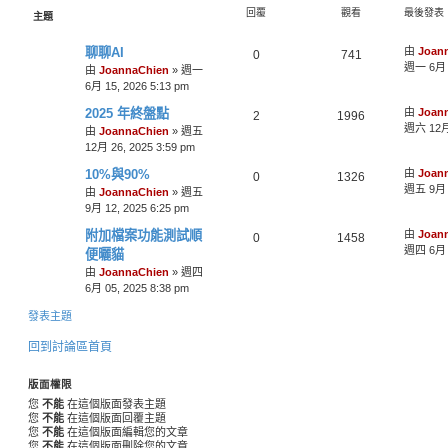
尋
回覆
觀看
最後發表
主題
最
聊聊AI
由
Joan
回
觀
0
741
後
週一 6月 1
由
JoannaChien
»
週一
覆
看
發
6月 15, 2026 5:13 pm
表
最
2025 年終盤點
由
Joan
回
觀
2
1996
後
週六 12月 
由
JoannaChien
»
週五
覆
看
發
12月 26, 2025 3:59 pm
表
最
10%與90%
由
Joan
回
觀
0
1326
後
週五 9月 1
由
JoannaChien
»
週五
覆
看
發
9月 12, 2025 6:25 pm
表
最
附加檔案功能測試順
由
Joan
回
觀
0
1458
後
週四 6月 0
便曬貓
覆
看
發
由
JoannaChien
»
週四
表
6月 05, 2025 8:38 pm
發表主題
回到討論區首頁
版面權限
您
不能
在這個版面發表主題
您
不能
在這個版面回覆主題
您
不能
在這個版面編輯您的文章
您
不能
在這個版面刪除您的文章