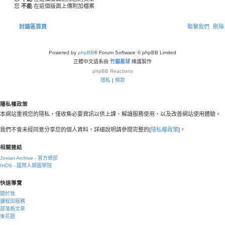
您
不能
在這個版面上傳附加檔案
討論區首頁
聯繫我們
刪除 
Powered by
phpBB
® Forum Software © phpBB Limited
正體中文語系由
竹貓星球
維護製作
phpBB
Reactions
隱私
|
條款
隱私權政策
本網站重視您的隱私，僅收集必要資訊以供上課、解讀服務使用，以及改善網站使用體驗。
我們不會未經同意分享您的個人資料。詳細說明請參閱完整的[
隱私權政策
]。
相關連結
Jovian Archive - 官方總部
IHDS - 國際人類圖學院
快速導覽
關於我
課程與服務
部落格文章
後花園