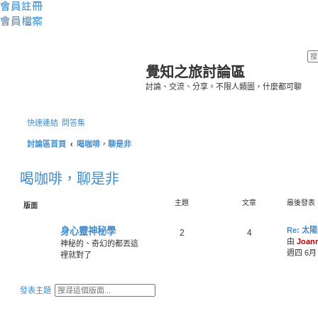
會員註冊
會員檔案
覺知之旅討論區
討論、交流、分享。不限人類圖，什麼都可聊
快速連結
問答集
討論區首頁
喝咖啡，聊是非
喝咖啡，聊是非
主題
文章
最後發表
版面
最
身心靈神秘學
Re: 
主
文
2
4
後
由
Joan
神秘的、奇幻的都丟這
題
章
發
週四 6月 0
裡就對了
表
搜
進
發表主題
尋
階
搜