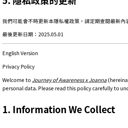
我們可能會不時更新本隱私權政策，請定期查閱最新內
最後更新日期：2025.05.01
English Version
Privacy Policy
Welcome to
Journey of Awareness x Joanna
(hereinaf
personal data. Please read this policy carefully to u
1. Information We Collect