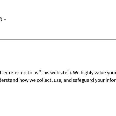
容。
ter referred to as "this website"). We highly value yo
nderstand how we collect, use, and safeguard your info