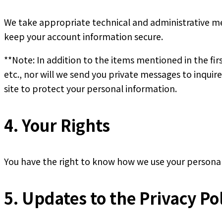
We take appropriate technical and administrative mea
keep your account information secure.
**Note: In addition to the items mentioned in the fir
etc., nor will we send you private messages to inquir
site to protect your personal information.
4. Your Rights
You have the right to know how we use your personal
5. Updates to the Privacy Po