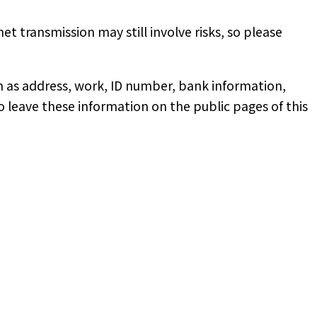
 transmission may still involve risks, so please
ch as address, work, ID number, bank information,
o leave these information on the public pages of this