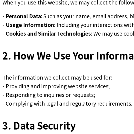
When you use this website, we may collect the follow
-
Personal Data
: Such as your name, email address, b
-
Usage Information
: Including your interactions wi
-
Cookies and Similar Technologies
: We may use coo
2. How We Use Your Informa
The information we collect may be used for:
- Providing and improving website services;
- Responding to inquiries or requests;
- Complying with legal and regulatory requirements.
3. Data Security