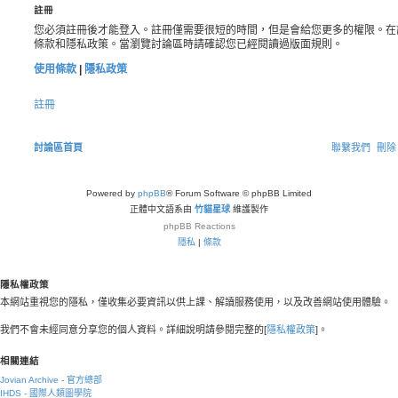
註冊
您必須註冊後才能登入。註冊僅需要很短的時間，但是會給您更多的權限。在
條款和隱私政策。當瀏覽討論區時請確認您已經閱讀過版面規則。
使用條款
|
隱私政策
註冊
討論區首頁
聯繫我們
刪除 
Powered by
phpBB
® Forum Software © phpBB Limited
正體中文語系由
竹貓星球
維護製作
phpBB
Reactions
隱私
|
條款
隱私權政策
本網站重視您的隱私，僅收集必要資訊以供上課、解讀服務使用，以及改善網站使用體驗。
我們不會未經同意分享您的個人資料。詳細說明請參閱完整的[
隱私權政策
]。
相關連結
Jovian Archive - 官方總部
IHDS - 國際人類圖學院