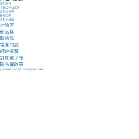
正規課程
主題工作坊系列
背包客系列
邀課說明
客製化解讀
討論區
部落格
聯絡我
常見問題
網站導覽
訂閱電子報
隱私權政策
joannachien@dreamybox.com