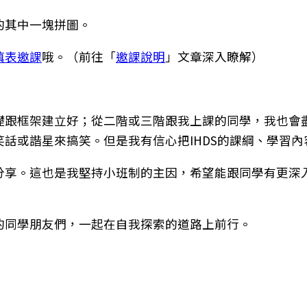
的其中一塊拼圖。
填表邀課
哦。（前往「
邀課說明
」文章深入瞭解）
礎跟框架建立好；從二階或三階跟我上課的同學，我也會
話或諧星來搞笑。但是我有信心把IHDS的課綱、學習
分享。這也是我堅持小班制的主因，希望能跟同學有更深
的同學朋友們，一起在自我探索的道路上前行。