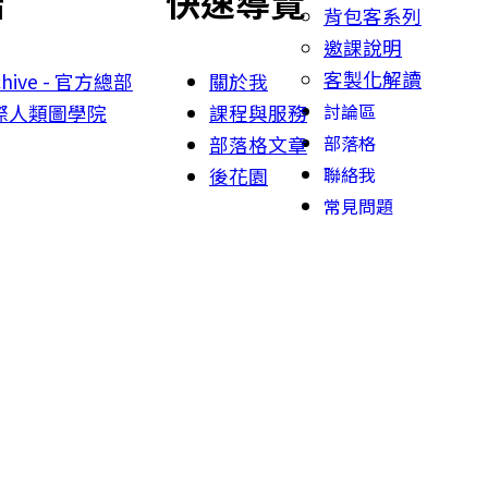
結
快速導覽
背包客系列
邀課說明
客製化解讀
rchive - 官方總部
關於我
討論區
 國際人類圖學院
課程與服務
部落格
部落格文章
聯絡我
後花園
常見問題